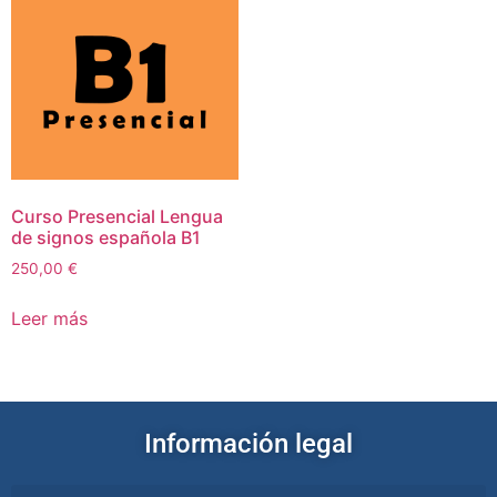
Curso Presencial Lengua
de signos española B1
250,00
€
Leer más
Información legal