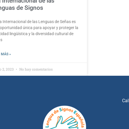
 Internacional de las
nguas de Signos
ía Internacional de las Lenguas de Señas es
oportunidad única para apoyar y proteger la
tidad lingüística y la diversidad cultural de
as
 MÁS »
 2, 2023
No hay comentarios
Cal