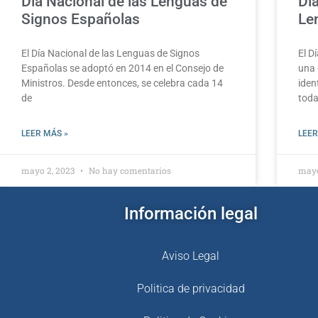
Día Nacional de las Lenguas de
Día
Signos Españolas
Le
El Día Nacional de las Lenguas de Signos
El D
Españolas se adoptó en 2014 en el Consejo de
una 
Ministros. Desde entonces, se celebra cada 14
iden
de
tod
LEER MÁS »
LEER
mayo 2, 2023
No hay comentarios
mayo
Información legal
Aviso Legal
Politica de privacidad